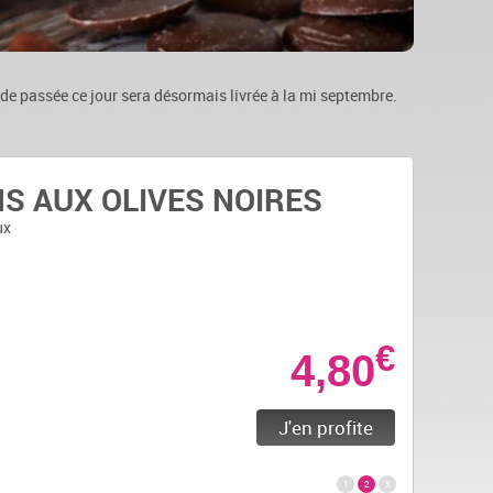
de passée ce jour sera désormais livrée à la mi septembre.
ULES MERINGUES
S AUX OLIVES NOIRES
ILLES
ux
ux
ux
€
€
€
4,80
4,80
4,80
J'en profite
J'en profite
J'en profite
1
2
3