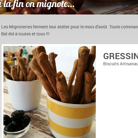
 la fin on mignote...
Les Mignoteries ferment leur atelier pour le mois d'août. Toute comman
Bel été à toutes et tous !!!
MINUSC
GRESSIN
CROUST
Biscuits Artisana
Biscuits Artisana
Biscuits Artisana