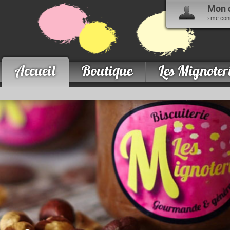
Mon 
› me con
Accueil
Boutique
Les Mignoter