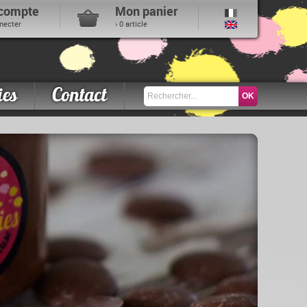
compte
Mon panier
necter
› 0 article
ies
Contact