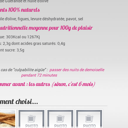
 de Guérande et huile d'olive
ents 100% naturels
le d'olive, figues, levure déshydratée, pavot, sel
utritionnelle moyenne pour 100g de plaisir
que: 303Kcal ou 1267Kj
: 2,3g dont acides gras saturés: 0,4g
nt sucre: 3,5g
cas de "culpabilite aigüe" :
passer des nuits de demoiselle
pendant 72 minutes
mmer avant : les autres
(sinon, c'est 6 mois)
ment choisi...