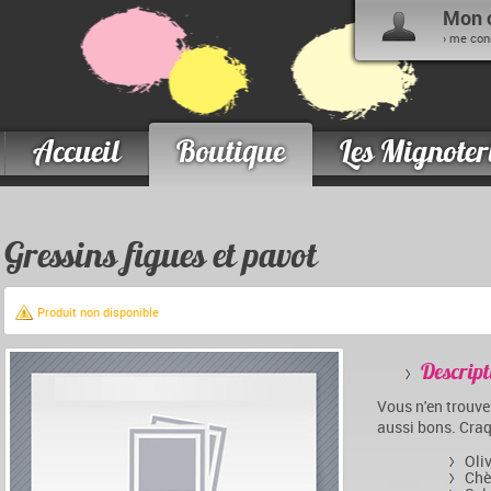
Mon 
› me con
Accueil
Boutique
Les Mignoter
Gressins figues et pavot
Produit non disponible
Descript
Vous n'en trouve
aussi bons. Craq
Oliv
Chè