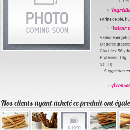
Sel
Ingrédi
Farine de blé,
hui
Valeur n
Valeur énergéti
Matières grasses
Glucides: 56g do
Protéines: 10g
Sel: 1g
Suggestion en 
A conso
Nos clients ayant acheté ce produit ont égale