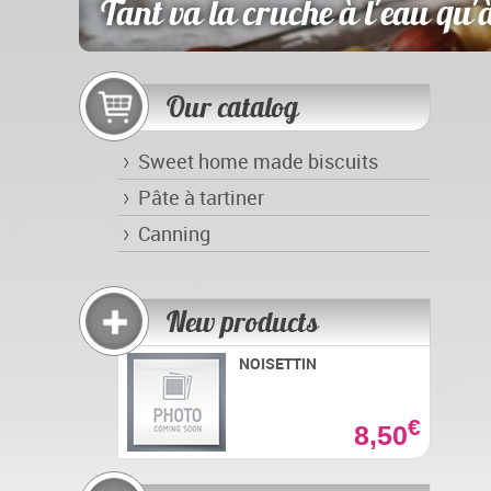
Tant va la cruche à l'eau qu'à
Our catalog
Sweet home made biscuits
Pâte à tartiner
Canning
New products
NOISETTIN
€
8,50