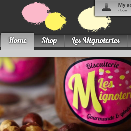
My a
› login
Home
Shop
Les Mignoteries