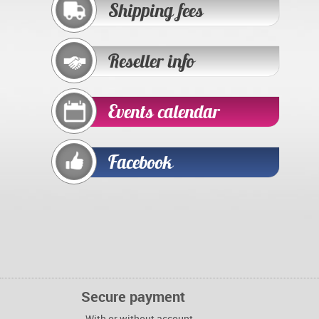
Shipping fees
Reseller info
Events calendar
Facebook
Secure payment
With or without account