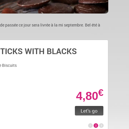
e passée ce jour sera livrée à la mi septembre. Bel été à
ERINGUES
TICKS WITH BLACKS
ILLES
 Biscuits
 Biscuits
 Biscuits
€
€
€
4,80
4,80
4,80
Let's go
Let's go
Let's go
1
2
3