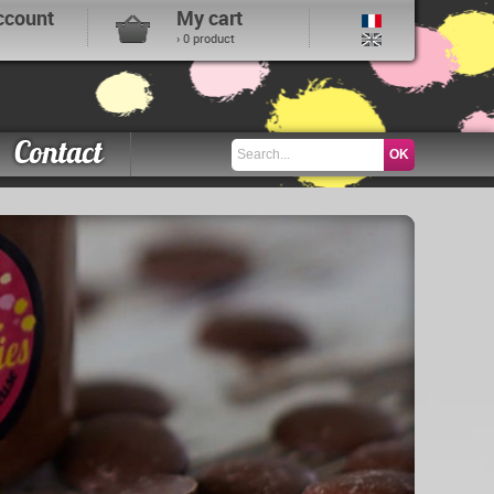
ccount
My cart
› 0 product
Contact