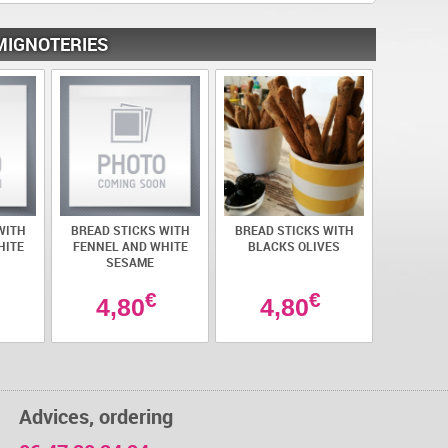
MIGNOTERIES
WITH
BREAD STICKS WITH
BREAD STICKS WITH
HITE
FENNEL AND WHITE
BLACKS OLIVES
SESAME
€
€
4,80
4,80
Advices, ordering