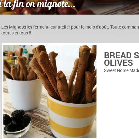
 la fin on mignote...
Les Mignoteries ferment leur atelier pour le mois d'août. Toute command
toutes et tous !!!
TINY M
BREAD S
CROUST
OLIVES
Sweet Home Made
Sweet Home Made
Sweet Home Made